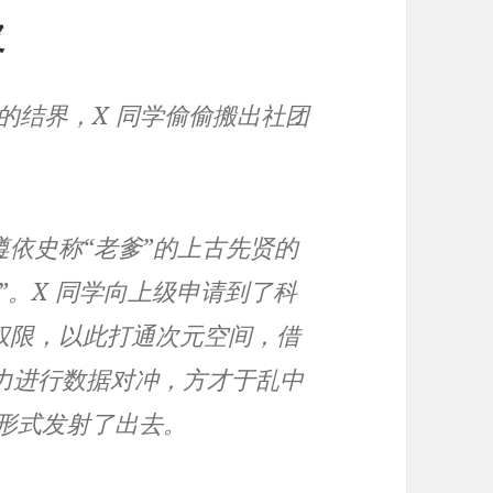
波
下的结界，X 同学偷偷搬出社团
依史称“老爹”的上古先贤的
”。X 同学向上级申请到了科
权限，以此打通次元空间，借
法力进行数据对冲，方才于乱中
的形式发射了出去。