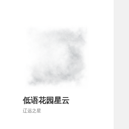
低语花园星云
辽远之星