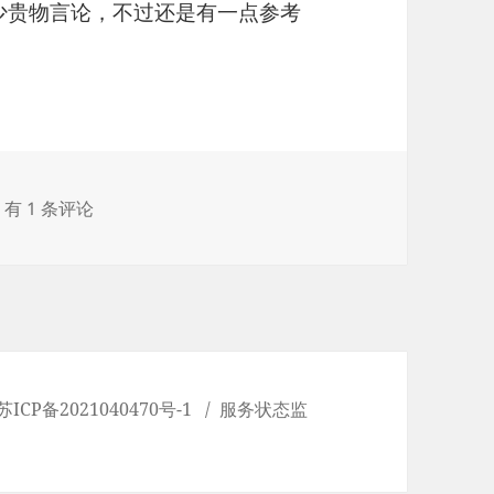
不少贵物言论，不过还是有一点参考
写作文心得分享
有 1 条评论
苏ICP备2021040470号-1
服务状态监