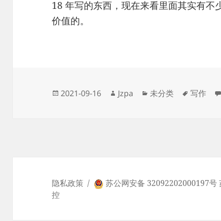
18 年写的东西，现在来看里面其实有
价值的。
发
作
分
标
2021-09-16
Jzpa
未分类
写作
布
者
类
签
于
隐私政策
苏公网安备 32092202000197号
控