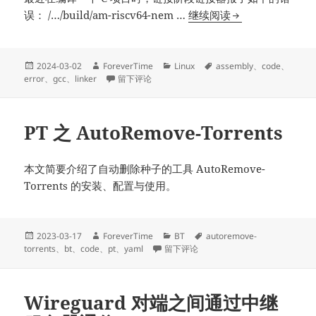
解
误： /…/build/am-riscv64-nem …
继续阅读
决
GCC
Linker
发
作
分
标
2024-03-02
ForeverTime
Linux
assembly
、
code
、
布
者
于解决 GCC Linker 的 relocation truncated to fit 错
类
签
error
、
gcc
、
linker
留下评论
的
于
relocation
truncated
PT 之 AutoRemove-Torrents
to
fit
错
本文简要介绍了自动删除种子的工具 AutoRemove-
误
Torrents 的安装、配置与使用。
发
作
分
标
2023-03-17
ForeverTime
BT
autoremove-
布
者
于PT 之 AutoRemove-Torrents
类
签
torrents
、
bt
、
code
、
pt
、
yaml
留下评论
于
Wireguard 对端之间通过中继