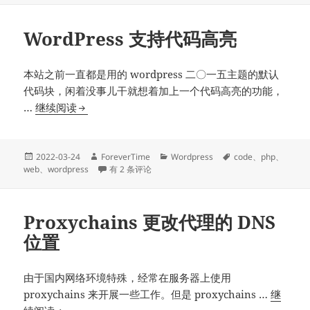
通
过
WordPress 支持代码高亮
SMTP
实
现
本站之前一直都是用的 wordpress 二〇一五主题的默认
邮
代码块，闲着没事儿干就想着加上一个代码高亮的功能，
件
WordPress
…
继续阅读
发
支
送
持
功
代
发
作
分
标
2022-03-24
ForeverTime
Wordpress
code
、
php
、
布
者
WordPress 支持代码高亮
类
签
web
、
wordpress
有 2 条评论
能
码
于
高
亮
Proxychains 更改代理的 DNS
位置
由于国内网络环境特殊，经常在服务器上使用
proxychains 来开展一些工作。但是 proxychains …
继