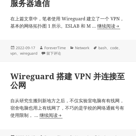
服务器通信
在上篇文章中，笔者使用 Wireguard 建立了一个 VPN，
Wiregua
基本的网络拓扑图 1 所示。ESLAB 和 M …
继续阅读
对
端
之
发
作
分
标
2022-09-17
ForeverTime
Network
bash
、
code
、
布
者
于Wireguard 对端之间通过中继服务器通信
类
签
vpn
、
wireguard
留下评论
间
于
通
过
Wireguard 搭建 VPN 并连接至
中
公网
继
服
务
自从研究生搬到新地方之后，不仅实验室电脑有有线网，
器
宿舍电脑也用上有线网了，不巧的是学校的网络通账号有
通
Wireguard
使用限制， …
继续阅读
信
搭
建