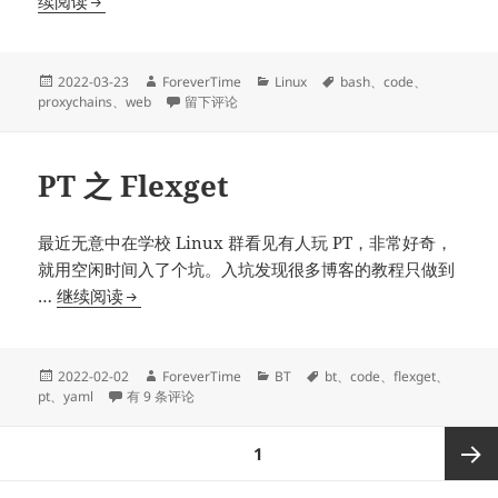
Proxychains
续阅读
更
改
代
发
作
分
标
2022-03-23
ForeverTime
Linux
bash
、
code
、
布
者
于Proxychains 更改代理的 DNS 位置
类
签
proxychains
、
web
留下评论
理
于
的
DNS
PT 之 Flexget
位
置
最近无意中在学校 Linux 群看见有人玩 PT，非常好奇，
就用空闲时间入了个坑。入坑发现很多博客的教程只做到
PT
…
继续阅读
之
Flexget
发
作
分
标
2022-02-02
ForeverTime
BT
bt
、
code
、
flexget
、
布
PT 之 Flexget
者
类
签
pt
、
yaml
有 9 条评论
于
文
页
1
章
分